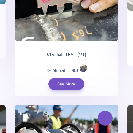
VISUAL TEST (VT)
By
Ahmed
in
NDT
See More