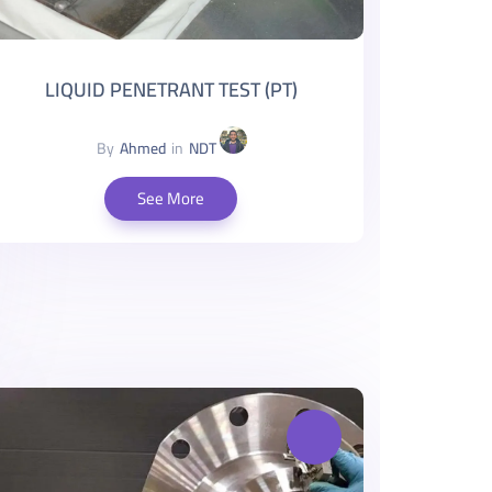
LIQUID PENETRANT TEST (PT)
By
Ahmed
in
NDT
See More