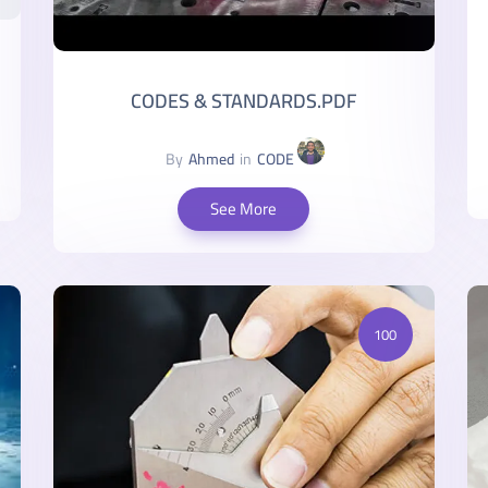
CODES & STANDARDS.PDF
By
Ahmed
in
CODE
See More
100