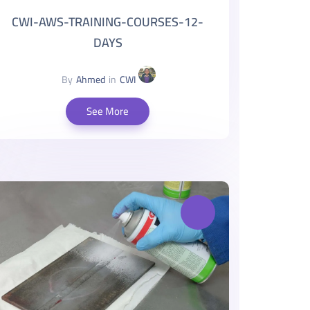
CWI-AWS-TRAINING-COURSES-12-
DAYS
By
Ahmed
in
CWI
See More