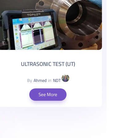
ULTRASONIC TEST (UT)
By
Ahmed
in
NDT
See More