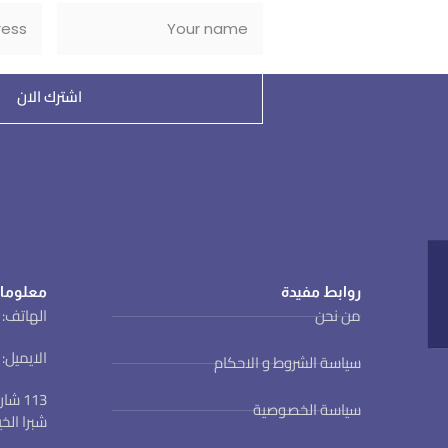
اشترك الان
روابط مفيدة
معلوما
من نحن
الهاتف: 01123022801 (002 )
الايميل: ewa@ewa.org.eg
سياسة الشروط و الاحكام
113 
سياسة الخصوصية
شبرا الخ