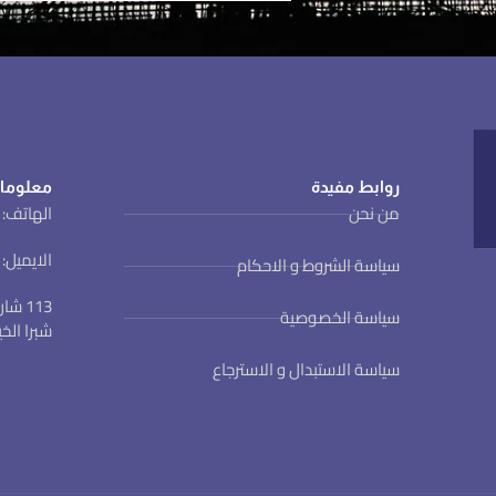
روابط مفيدة
معلوما
من نحن
الهاتف: 01123022801 (002 )
الايميل: ewa@ewa.org.eg
سياسة الشروط و الاحكام
113 
سياسة الخصوصية
شبرا الخ
سياسة الاستبدال و الاسترجاع