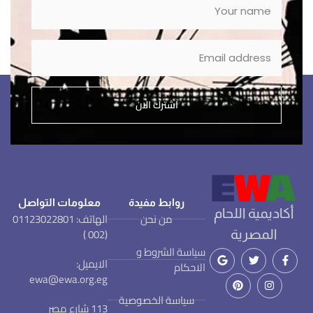
اشترك الان
روابط مفيدة
معلومات التواصل
أكاديمية اللحام
من نحن
الهاتف: 01123022801
(002 )
المصرية
سياسة الشروط و
الايميل:
الاحكام
ewa@ewa.org.eg
سياسة الخصوصية
113 شارع مصر