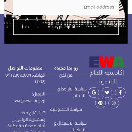
اشترك الان
روابط مفيدة
معلومات التواصل
أكاديمية اللحام
من نحن
الهاتف: 01123022801
(002 )
المصرية
سياسة الشروط و
الايميل:
الاحكام
ewa@ewa.org.eg
سياسة الخصوصية
113 شارع مصر
إسكندرية الزراعى _
سياسة الاستبدال و
أمام محطة مترو كلية
الاسترجاع