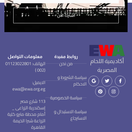
اشترك الان
روابط مفيدة
معلومات التواصل
أكاديمية اللحام
من نحن
الهاتف: 01123022801
(002 )
المصرية
سياسة الشروط و
الايميل:
الاحكام
ewa@ewa.org.eg
سياسة الخصوصية
113 شارع مصر
إسكندرية الزراعى _
سياسة الاستبدال و
أمام محطة مترو كلية
الاسترجاع
الزراعة شبرا الخيمة
القاهرة