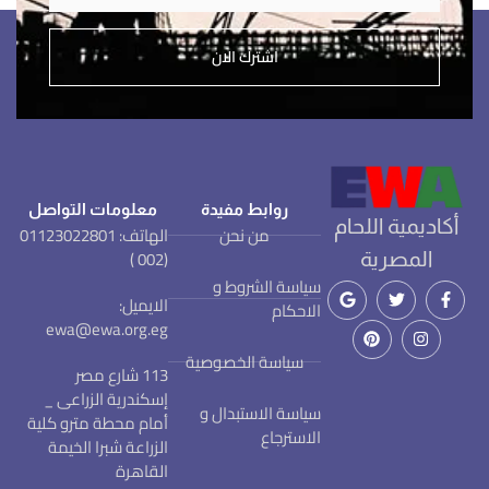
اشترك الان
روابط مفيدة
معلومات التواصل
أكاديمية اللحام
من نحن
الهاتف: 01123022801
(002 )
المصرية
سياسة الشروط و
الايميل:
الاحكام
ewa@ewa.org.eg
سياسة الخصوصية
113 شارع مصر
إسكندرية الزراعى _
سياسة الاستبدال و
أمام محطة مترو كلية
الاسترجاع
الزراعة شبرا الخيمة
القاهرة