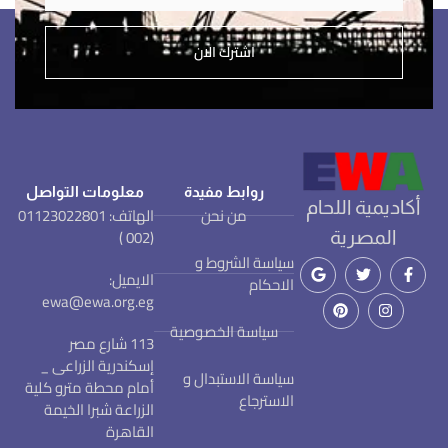
اشترك الان
روابط مفيدة
معلومات التواصل
أكاديمية اللحام
من نحن
الهاتف: 01123022801
(002 )
المصرية
سياسة الشروط و
الايميل:
الاحكام
ewa@ewa.org.eg
سياسة الخصوصية
113 شارع مصر
إسكندرية الزراعى _
سياسة الاستبدال و
أمام محطة مترو كلية
الاسترجاع
الزراعة شبرا الخيمة
القاهرة