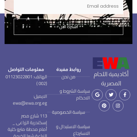
اشترك الان
روابط مفيدة
معلومات التواصل
أكاديمية اللحام
من نحن
الهاتف: 01123022801
(002 )
المصرية
سياسة الشروط و
الايميل:
الاحكام
ewa@ewa.org.eg
سياسة الخصوصية
113 شارع مصر
إسكندرية الزراعى _
سياسة الاستبدال و
أمام محطة مترو كلية
الاسترجاع
الزراعة شبرا الخيمة