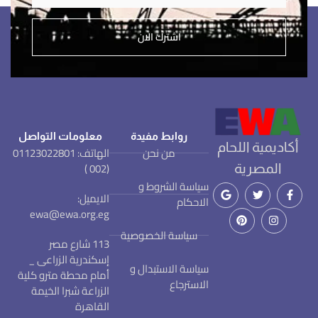
اشترك الان
روابط مفيدة
معلومات التواصل
أكاديمية اللحام
من نحن
الهاتف: 01123022801
(002 )
المصرية
سياسة الشروط و
الايميل:
الاحكام
ewa@ewa.org.eg
سياسة الخصوصية
113 شارع مصر
إسكندرية الزراعى _
سياسة الاستبدال و
أمام محطة مترو كلية
الاسترجاع
الزراعة شبرا الخيمة
القاهرة