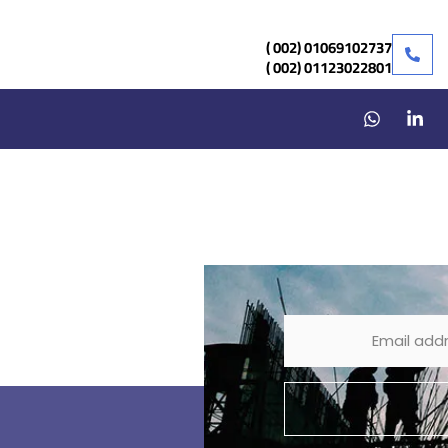
01069102737 (002 )
01123022801 (002 )