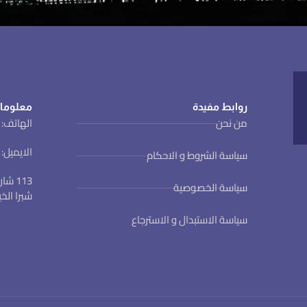
روابط مفيدة
معلوما
من نحن
الهاتف: 01123022801 (002 )
الايميل: ewa@ewa.org.eg
سياسة الشروط و الاحكام
113 
سياسة الخصوصية
شبرا الخ
سياسة الاستبدال و الاسترجاع