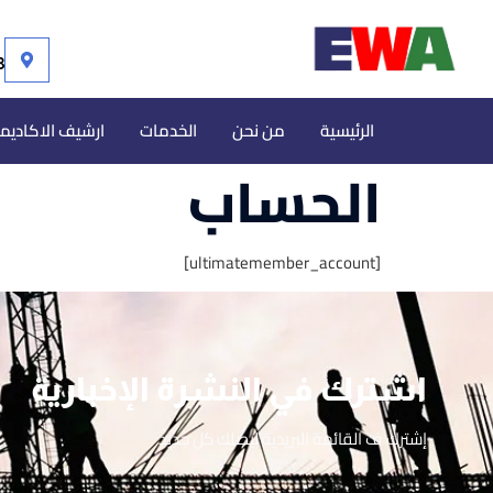
113 مص
الرئيسية
من نحن
الخدمات
ارشيف الاكاديم
الحساب
[ultimatemember_account]
اشترك في النشرة الإخبارية
إشترك ف القائمة البريدية ليصلك كل جديد