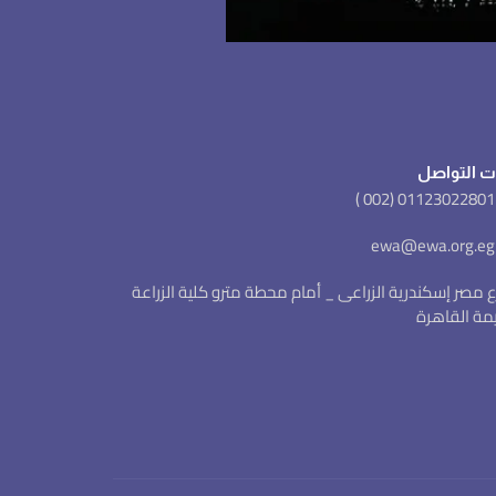
ت التواصل
شارع مصر إسكندرية الزراعى _ أمام محطة مترو كلية الزراعة
يمة القاهرة